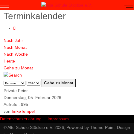
Mobile Menu Toggle
Of
Terminkalender
Nach Jahr
Nach Monat
Nach Woche
Heute
Gehe zu Monat
Gehe zu Monat
Private Feier
Donnerstag, 05. Februar 2026
Aufrufe
: 995
von
ImkeTempel
Datenschutzerklärung
Impressum
© Alte Schule Stöckse e.V. 2026, Powered by
Theme-Point
. Design